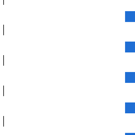
|
|
|
|