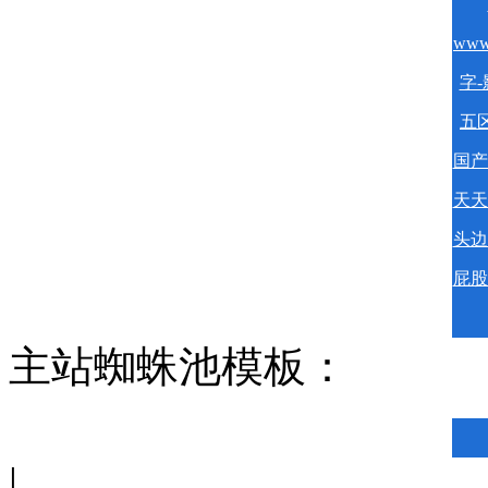
www
字-
五区
国产
天天
头边
屁股
主站蜘蛛池模板：
|