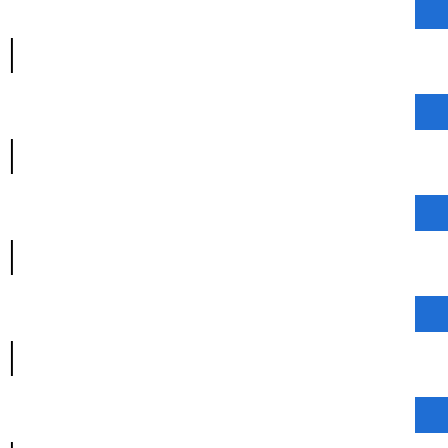
|
|
|
|