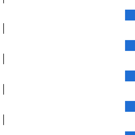
|
|
|
|