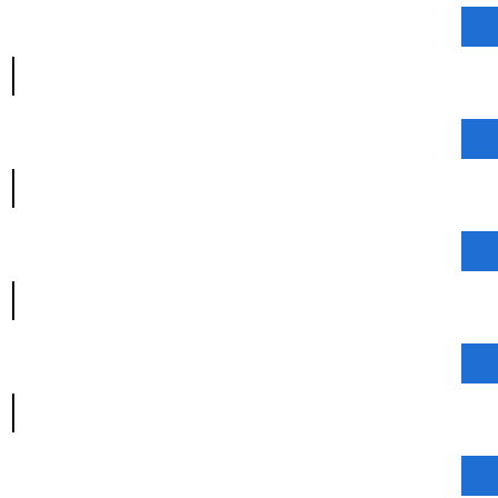
|
|
|
|