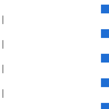
|
|
|
|