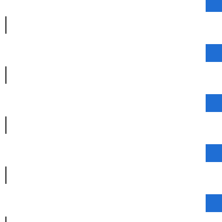
|
|
|
|