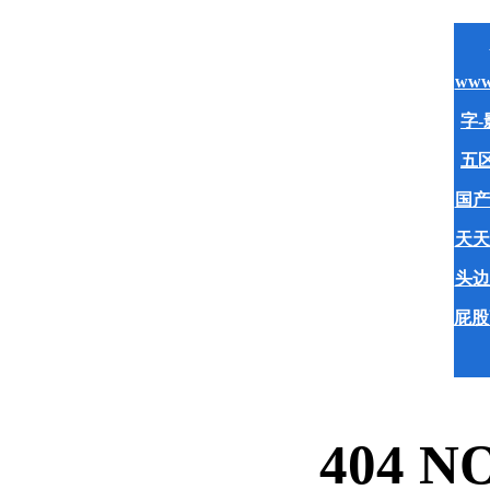
www
字-
五区
国产
天天
头边
屁股
404 N