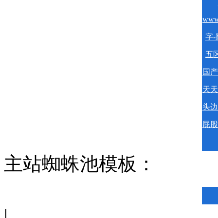
www
字-
五区
国产
天天
头边
屁股
主站蜘蛛池模板：
|