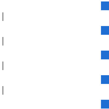
|
|
|
|