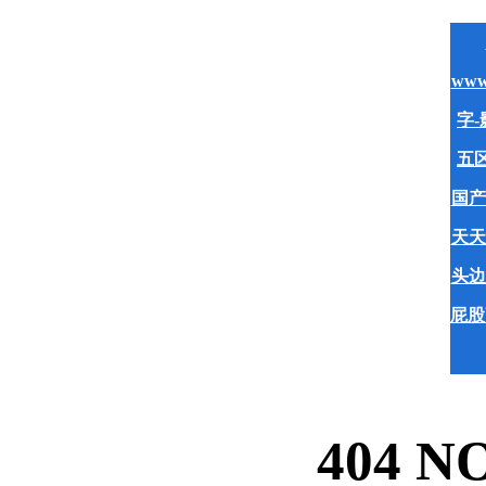
www
字-
五区
国产
天天
头边
屁股
404 N