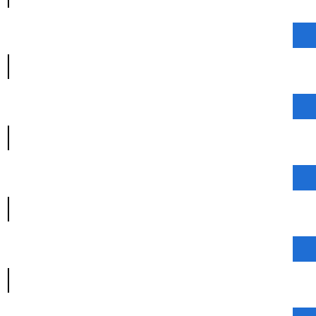
|
|
|
|