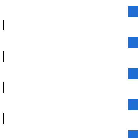
|
|
|
|