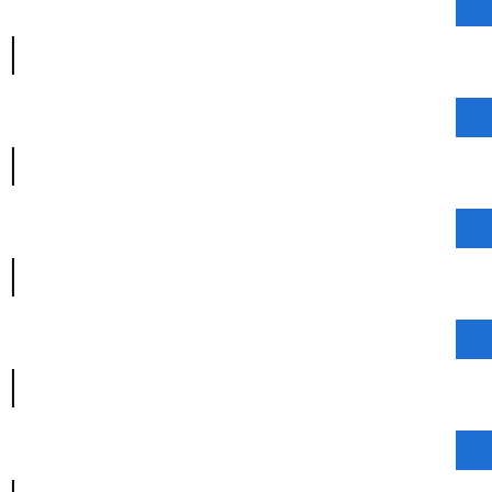
|
|
|
|