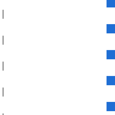
|
|
|
|