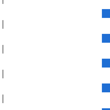
|
|
|
|