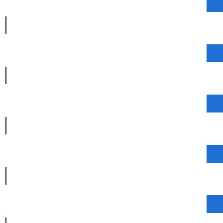
|
|
|
|