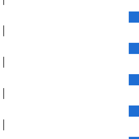
|
|
|
|