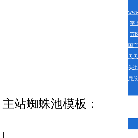
www
字-
五区
国产
天天
头边
屁股
主站蜘蛛池模板：
|