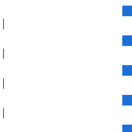
|
|
|
|