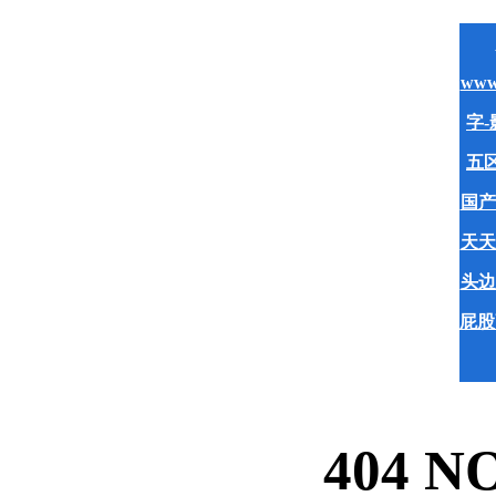
www
字-
五区
国产
天天
头边
屁股
404 N