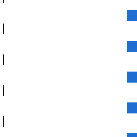
|
|
|
|