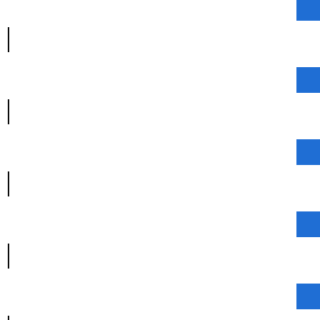
|
|
|
|