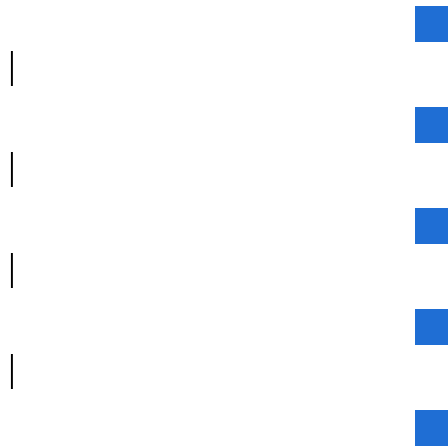
|
|
|
|