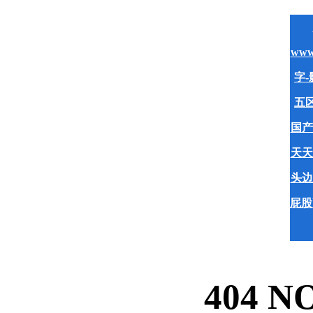
www
字-
五区
国产
天天
头边
屁股
404 N