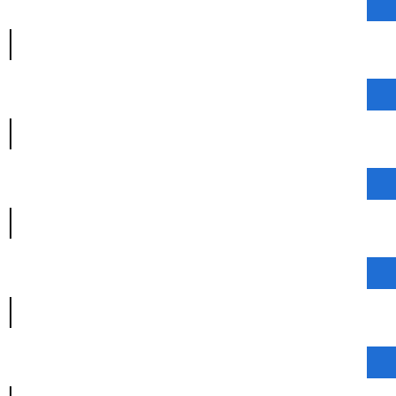
|
|
|
|