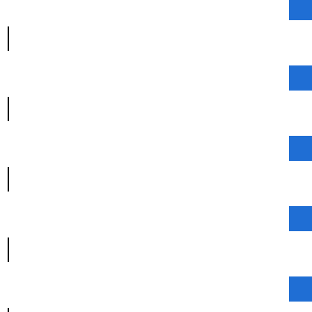
|
|
|
|