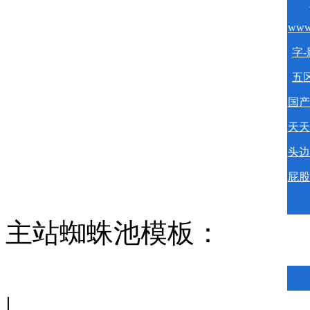
www
字-
五区
国产
天天
头边
屁股
主站蜘蛛池模板：
|