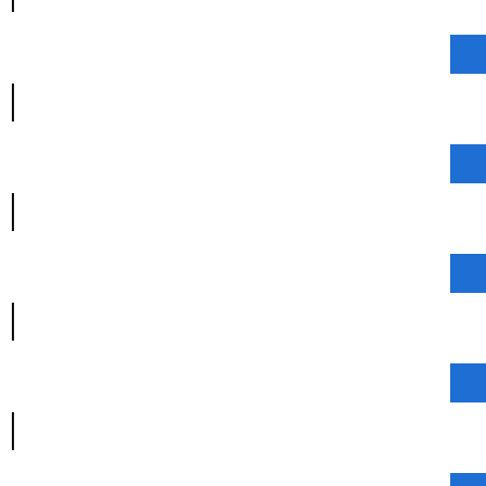
|
|
|
|