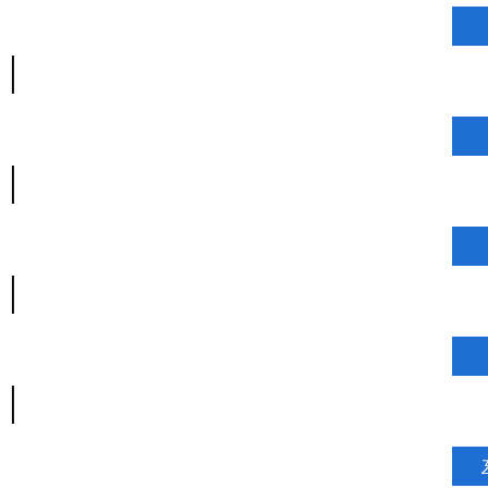
|
|
|
|