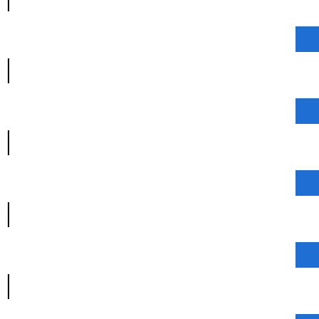
|
|
|
|