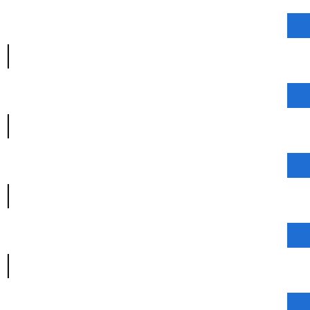
|
|
|
|