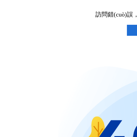
訪問錯(cuò)誤