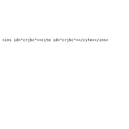
<ins id="crjbc"><cite id="crjbc"></cite></ins>