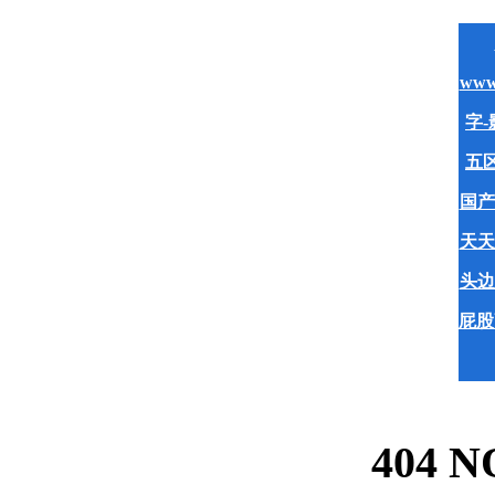
www
字-
五区
国产
天天
头边
屁股
404 