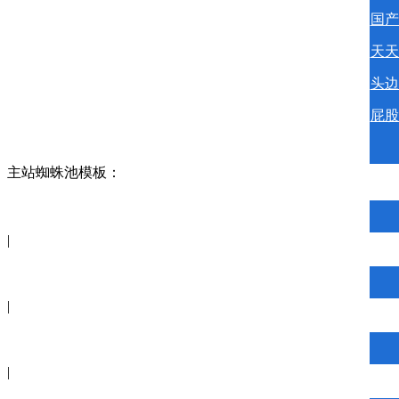
国产
天天
头边
屁股
主站蜘蛛池模板：
|
|
|