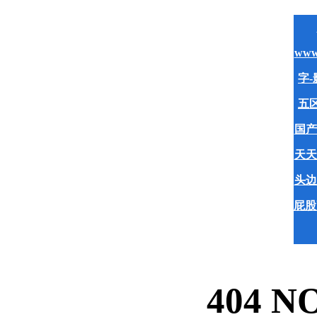
www
字-
五区
国产
天天
头边
屁股
404 N