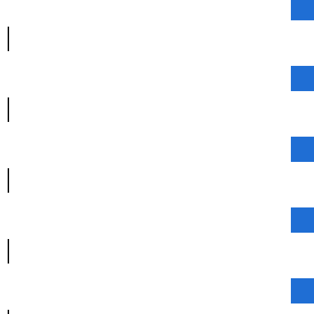
|
|
|
|