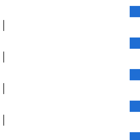
|
|
|
|