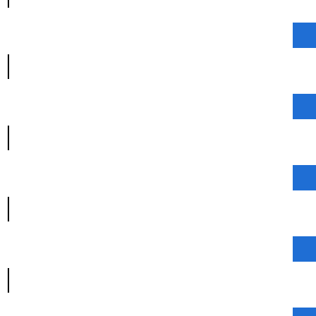
|
|
|
|