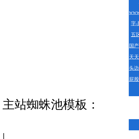
www
字-
五区
国产
天天
头边
屁股
主站蜘蛛池模板：
|