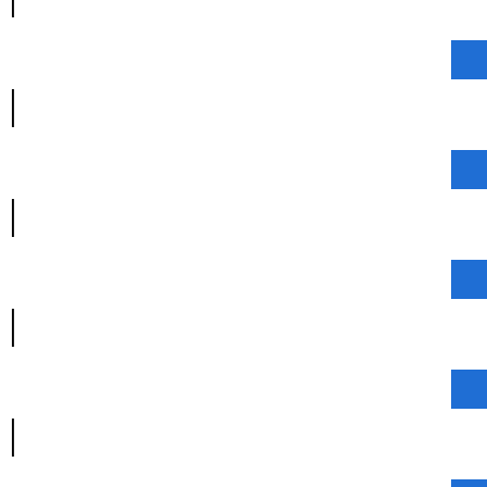
|
|
|
|