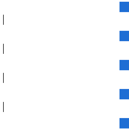
|
|
|
|