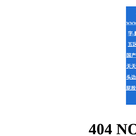
www
字-
五区
国产
天天
头边
屁股
404 N