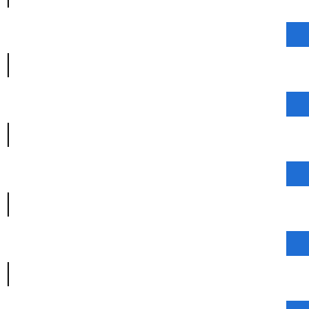
|
|
|
|