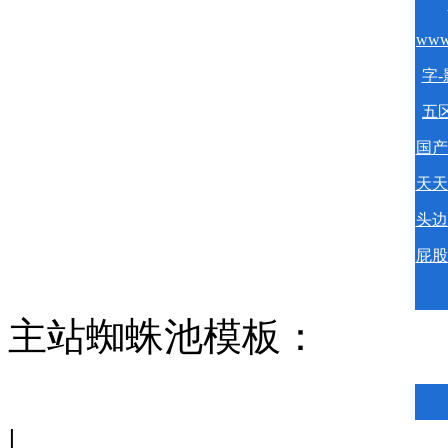
www
字-
五区
国产
天天
头边
屁股
主站蜘蛛池模板：
|