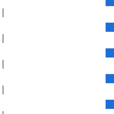
|
|
|
|