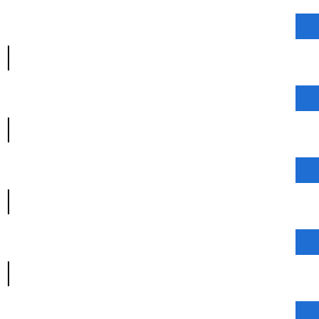
|
|
|
|