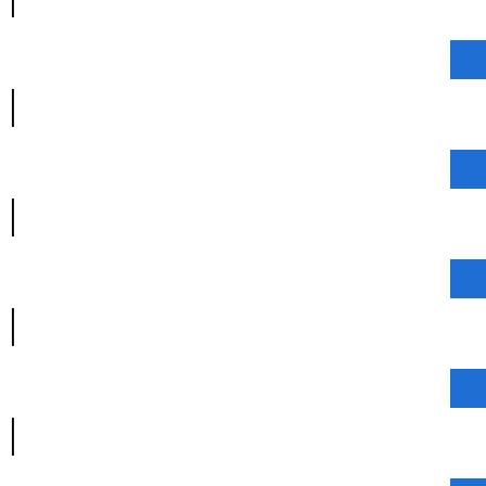
|
|
|
|