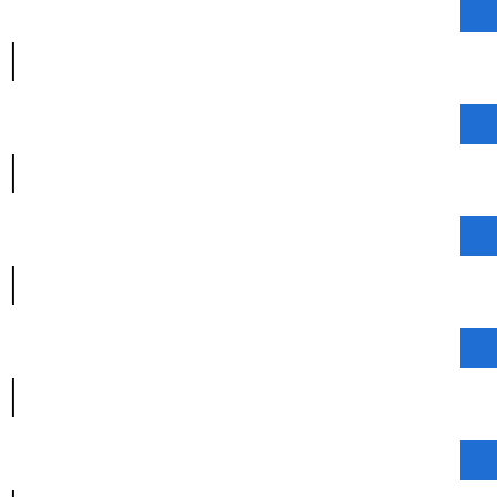
|
|
|
|